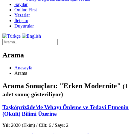
Sayılar
Online First
Yazarlar
İletişim
Duyurular
Arama
Anasayfa
Arama
Arama Sonuçları: "Erken Modernite"
(1
adet sonuç gösteriliyor)
Taşköprîzâde’de Vebayı Önleme ve Tedavi Etmenin
(Okült) Bilimi Üzerine
Yıl:
2020 (Ekim) /
Cilt:
6 /
Sayı:
2