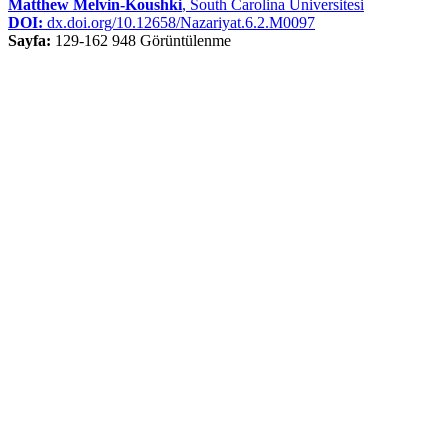
Matthew Melvin-Koushki
, South Carolina Üniversitesi
DOI:
dx.doi.org/10.12658/Nazariyat.6.2.M0097
Sayfa:
129-162
948 Görüntülenme