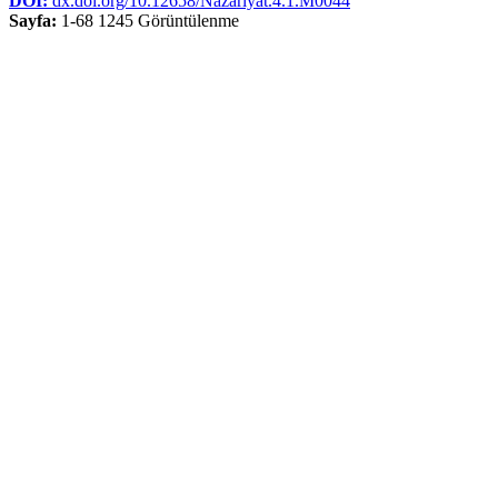
DOI:
dx.doi.org/10.12658/Nazariyat.4.1.M0044
Sayfa:
1-68
1245 Görüntülenme