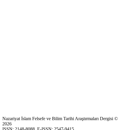
Nazariyat İslam Felsefe ve Bilim Tarihi Araştırmaları Dergisi ©
2026
ISSN: 2148-8088, E-ISSN: 2547-9415