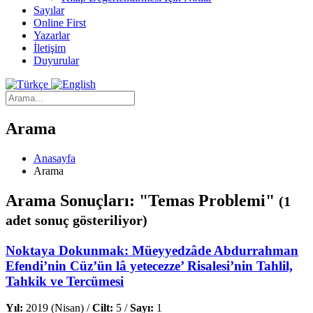
Sayılar
Online First
Yazarlar
İletişim
Duyurular
Arama
Anasayfa
Arama
Arama Sonuçları: "Temas Problemi"
(1
adet sonuç gösteriliyor)
Noktaya Dokunmak: Müeyyedzâde Abdurrahman
Efendi’nin Cüz’ün lâ yetecezze’ Risalesi’nin Tahlil,
Tahkik ve Tercümesi
Yıl:
2019 (Nisan) /
Cilt:
5 /
Sayı:
1