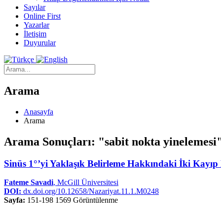
Sayılar
Online First
Yazarlar
İletişim
Duyurular
Arama
Anasayfa
Arama
Arama Sonuçları: "sabit nokta yinelemesi
Sinüs 1°’yi Yaklaşık Belirleme Hakkındaki İki Kayıp 
Fateme Savadi
, McGill Üniversitesi
DOI:
dx.doi.org/10.12658/Nazariyat.11.1.M0248
Sayfa:
151-198
1569 Görüntülenme