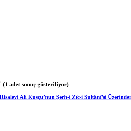
"
(1 adet sonuç gösteriliyor)
Risaleyi Ali Kuşçu’nun Şerh-i Zîc-i Sultânî’si Üzerind