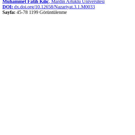
Muhammet Fatih Kılıç
, Mardin Artuklu Üniversitesi
DOI:
dx.doi.org/10.12658/Nazariyat.3.1.M0033
Sayfa:
45-78
1199 Görüntülenme