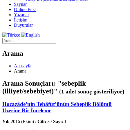
Sayılar
Online First
Yazarlar
İletişim
Duyurular
Arama
Anasayfa
Arama
Arama Sonuçları: "sebeplik
(illiyet/sebebiyet)"
(1 adet sonuç gösteriliyor)
Hocazâde’nin Tehâfüt’ünün Sebeplik Bölümü
Üzerine Bir İnceleme
Yıl:
2016 (Ekim) /
Cilt:
3 /
Sayı:
1