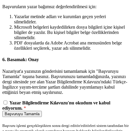
Başvuruların yazar bağımsız değerlendirilmesi için:
Yazarlar metinde adları ve kurumları geçen yerleri
silmelidirler.
Microsoft belgeleri kaydedilirken dosya bilgileri içine kişisel
bilgiler de yazılır. Bu kişisel bilgiler belge özelliklerinden
silinmelidir.
PDF dosyalarda da Adobe Acrobat ana menusünden belge
özellikleri seçilerek, yazar adı silinmelidir.
6. Basamak: Onay
Nazariyat'a yazınızın gönderisini tamamlamak için "Başvuruyu
Tamamla" tuşuna basınız. Başvurunuzu tamamladığınızda, yazınızı
dergi sitesinde yer alan Yazar Bilgilendirme Kılavuzu'ndaki Türkçe-
İngilizce yayım-tercüme şartları dahilinde yayımlamayı kabul
ettiğinizi beyan etmiş sayılırsınız.
Yazar Bilgilendirme Kılavuzu'nu okudum ve kabul
ediyorum.
*
Başvuruyu Tamamla
Başvuru işlemi gerçekleştikten sonra dergi editör/editörleri sistem tarafından bir
e-posta ile otomatik olarak yaptığınız başvuru hakkında bilgilendirilecektir.