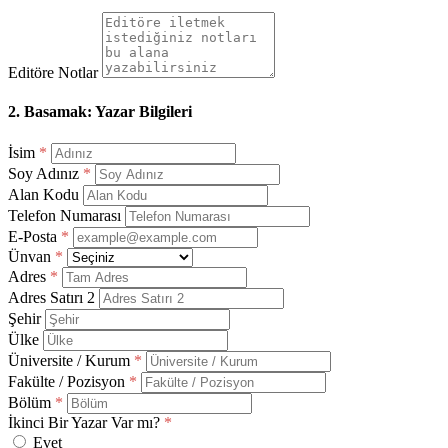
Editöre Notlar
2. Basamak: Yazar Bilgileri
İsim
*
Soy Adınız
*
Alan Kodu
Telefon Numarası
E-Posta
*
Ünvan
*
Adres
*
Adres Satırı 2
Şehir
Ülke
Üniversite / Kurum
*
Fakülte / Pozisyon
*
Bölüm
*
İkinci Bir Yazar Var mı?
*
Evet