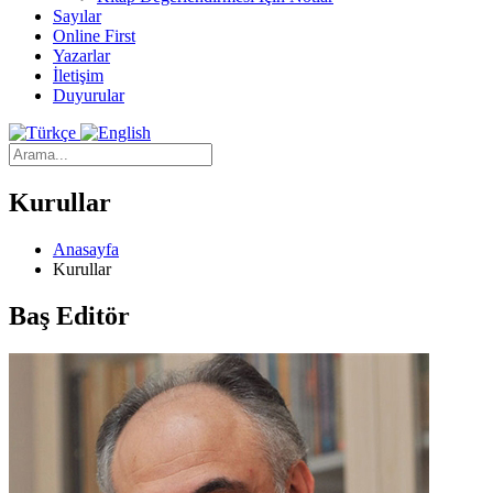
Sayılar
Online First
Yazarlar
İletişim
Duyurular
Kurullar
Anasayfa
Kurullar
Baş Editör