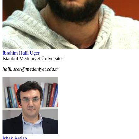
İbrahim Halil Üçer
İstanbul Medeniyet Üniversitesi
halil.ucer@medeniyet.edu.tr
İshak Arslan