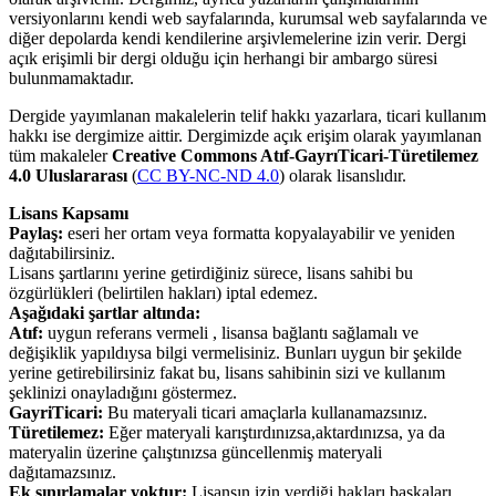
versiyonlarını kendi web sayfalarında, kurumsal web sayfalarında ve
diğer depolarda kendi kendilerine arşivlemelerine izin verir. Dergi
açık erişimli bir dergi olduğu için herhangi bir ambargo süresi
bulunmamaktadır.
Dergide yayımlanan makalelerin telif hakkı yazarlara, ticari kullanım
hakkı ise dergimize aittir. Dergimizde açık erişim olarak yayımlanan
tüm makaleler
Creative Commons Atıf-GayrıTicari-Türetilemez
4.0 Uluslararası
(
CC BY-NC-ND 4.0
) olarak lisanslıdır.
Lisans Kapsamı
Paylaş:
eseri her ortam veya formatta kopyalayabilir ve yeniden
dağıtabilirsiniz.
Lisans şartlarını yerine getirdiğiniz sürece, lisans sahibi bu
özgürlükleri (belirtilen hakları) iptal edemez.
Aşağıdaki şartlar altında:
Atıf:
uygun referans vermeli , lisansa bağlantı sağlamalı ve
değişiklik yapıldıysa bilgi vermelisiniz. Bunları uygun bir şekilde
yerine getirebilirsiniz fakat bu, lisans sahibinin sizi ve kullanım
şeklinizi onayladığını göstermez.
GayriTicari:
Bu materyali ticari amaçlarla kullanamazsınız.
Türetilemez:
Eğer materyali karıştırdınızsa,aktardınızsa, ya da
materyalin üzerine çalıştınızsa güncellenmiş materyali
dağıtamazsınız.
Ek sınırlamalar yoktur:
Lisansın izin verdiği hakları başkaları