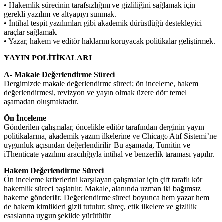
• Hakemlik sürecinin tarafsızlığını ve gizliliğini sağlamak için
gerekli yazılım ve altyapıyı sunmak.
• İntihal tespit yazılımları gibi akademik dürüstlüğü destekleyici
araçlar sağlamak.
• Yazar, hakem ve editör haklarını koruyacak politikalar geliştirmek.
YAYIN POLİTİKALARI
A- Makale Değerlendirme Süreci
Dergimizde makale değerlendirme süreci; ön inceleme, hakem
değerlendirmesi, revizyon ve yayın olmak üzere dört temel
aşamadan oluşmaktadır.
Ön İnceleme
Gönderilen çalışmalar, öncelikle editör tarafından derginin yayın
politikalarına, akademik yazım ilkelerine ve Chicago Atıf Sistemi’ne
uygunluk açısından değerlendirilir. Bu aşamada, Turnitin ve
iThenticate yazılımı aracılığıyla intihal ve benzerlik taraması yapılır.
Hakem Değerlendirme Süreci
Ön inceleme kriterlerini karşılayan çalışmalar için çift taraflı kör
hakemlik süreci başlatılır. Makale, alanında uzman iki bağımsız
hakeme gönderilir. Değerlendirme süreci boyunca hem yazar hem
de hakem kimlikleri gizli tutulur; süreç, etik ilkelere ve gizlilik
esaslarına uygun şekilde yürütülür.