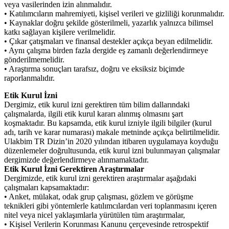
veya vasilerinden izin alınmalıdır.
• Katılımcıların mahremiyeti, kişisel verileri ve gizliliği korunmalıdır.
• Kaynaklar doğru şekilde gösterilmeli, yazarlık yalnızca bilimsel
katkı sağlayan kişilere verilmelidir.
• Çıkar çatışmaları ve finansal destekler açıkça beyan edilmelidir.
• Aynı çalışma birden fazla dergide eş zamanlı değerlendirmeye
gönderilmemelidir.
• Araştırma sonuçları tarafsız, doğru ve eksiksiz biçimde
raporlanmalıdır.
Etik Kurul İzni
Dergimiz, etik kurul izni gerektiren tüm bilim dallarındaki
çalışmalarda, ilgili etik kurul kararı alınmış olmasını şart
koşmaktadır. Bu kapsamda, etik kurul izniyle ilgili bilgiler (kurul
adı, tarih ve karar numarası) makale metninde açıkça belirtilmelidir.
Ulakbim TR Dizin’in 2020 yılından itibaren uygulamaya koyduğu
düzenlemeler doğrultusunda, etik kurul izni bulunmayan çalışmalar
dergimizde değerlendirmeye alınmamaktadır.
Etik Kurul İzni Gerektiren Araştırmalar
Dergimizde, etik kurul izni gerektiren araştırmalar aşağıdaki
çalışmaları kapsamaktadır:
• Anket, mülakat, odak grup çalışması, gözlem ve görüşme
teknikleri gibi yöntemlerle katılımcılardan veri toplanmasını içeren
nitel veya nicel yaklaşımlarla yürütülen tüm araştırmalar,
• Kişisel Verilerin Korunması Kanunu çerçevesinde retrospektif