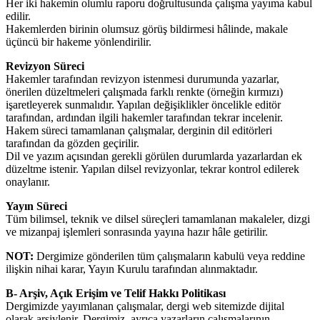
Her iki hakemin olumlu raporu doğrultusunda çalışma yayıma kabul
edilir.
Hakemlerden birinin olumsuz görüş bildirmesi hâlinde, makale
üçüncü bir hakeme yönlendirilir.
Revizyon Süreci
Hakemler tarafından revizyon istenmesi durumunda yazarlar,
önerilen düzeltmeleri çalışmada farklı renkte (örneğin kırmızı)
işaretleyerek sunmalıdır. Yapılan değişiklikler öncelikle editör
tarafından, ardından ilgili hakemler tarafından tekrar incelenir.
Hakem süreci tamamlanan çalışmalar, derginin dil editörleri
tarafından da gözden geçirilir.
Dil ve yazım açısından gerekli görülen durumlarda yazarlardan ek
düzeltme istenir. Yapılan dilsel revizyonlar, tekrar kontrol edilerek
onaylanır.
Yayın Süreci
Tüm bilimsel, teknik ve dilsel süreçleri tamamlanan makaleler, dizgi
ve mizanpaj işlemleri sonrasında yayına hazır hâle getirilir.
NOT:
Dergimize gönderilen tüm çalışmaların kabulü veya reddine
ilişkin nihai karar, Yayın Kurulu tarafından alınmaktadır.
B- Arşiv, Açık Erişim ve Telif Hakkı Politikası
Dergimizde yayımlanan çalışmalar, dergi web sitemizde dijital
olarak arşivlenir. Dergimiz, ayrıca yazarların çalışmalarının