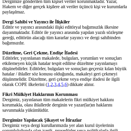
Dergimize gönderilen tüm kişisel veriler korunmaktadır. Yazar,
Hakem ve diğer gerçek kişilere ait veriler üçüncü kişi ve kurumlarla
paylaşılmaz.
Dergi Sahibi ve Yayıncı ile İlişkiler
Editör ve yayıncı arasındaki ilişki editöryal bağımsızlık ilkesine
dayanmaktadır. Editör ile yayıncı arasında yapılan yazılı sözleşme
gereği, editörün alacağı tüm kararlar yayıncı ve dergi sahibinden
bağımsızdır.
Düzeltme, Geri Çekme, Endişe İfadesi
Editörler, yayınlanan makalede, bulguları, yorumları ve sonuçları
etkilemeyen küçük hatalar tespit edilirse düzeltme yayınlamayı
düşünebilirler. Editörler, bulguları ve sonuçları geçersiz kılan büyük
hatalar / ihlaller söz konusu olduğunda, makaleyi geri çekmeyi
düşünmelidir. Düzeltme, geri çekme veya endişe ifadesi ile ilgili
olarak COPE ilkelerini (
1
,
2
,
3
,
4
,
5
,
6
) dikkate alınır.
Fikri Mülkiyet Haklarının Korunması
Dergimiz, yayınlanan tüm makalelerin fikri mülkiyet hakkını
korumakla, olası ihlallerde derginin ve yazar(lar)ın haklarını
savunmakla yükümlüdür.
Dergimize Yapılacak Şikayet ve İtirazlar
Dergimiz veya dergi kurullarımızda yer alan kurul üyelerinin
sorumluluğunda olan içerik, prosedürler veya politikalarla ilgili