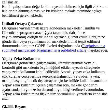
çalışmalar.
Bu tür çalışmaların değerlendirmeye alınabilmesi için ilgili etik kurul
izinlerinin alınmış olması ve bu izinlerin makale metninde açıkça
belirtilmesi gerekmektedir.
İntihali Ortaya Çıkarma
Dergimize yayınlanmak üzere gönderilen makaleler Turnitin ve
iThenticate programı aracılığıyla taranarak, daha önce
yayımlanmamış olduğu ve intihal içermediği teyit edilir. Dergimize
gönderilen veya yayımlanan bir makalede intihal tespit edilmesi
durumunda dergimiz COPE ilkeleri doğrultusunda (
Plagiarism in a
submitted manuscript
-
Plagiarism in a published article
) hareket eder.
Yapay Zeka Kullanımı
Dergimize gönderilen çalışmalarda, literatür taraması veya dil
kontrolü gibi makalenin özgünlüğünü etkilemeyecek süreçlerde
yapay zeka kullanımı kabul edilebilir. Ancak, yapay zeka kullanımı
etik kurallar çerçevesinde gerçekleştirilmelidir ve uydurma veri,
manipülasyon gibi etik dışı amaçlar için kesinlikle kullanılmamalıdır.
Yapay zeka kullanımı içeren çalışmalar için, makale gönderim
aşamasında dergimize bu durumla ilgili bilgi verilmesi zorunludur.
Yapay zeka kullanımına ilişkin tüm sorumluluk, yazarların kendisine
aittir.
Gizlilik Beyanı