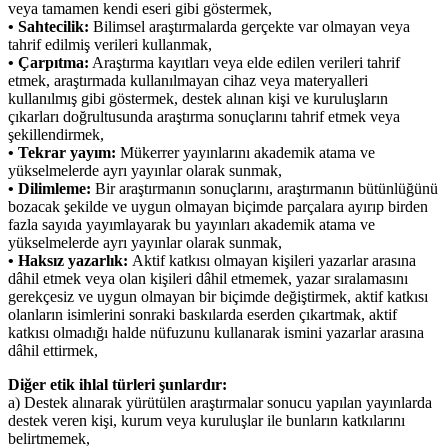
veya tamamen kendi eseri gibi göstermek,
• Sahtecilik:
Bilimsel araştırmalarda gerçekte var olmayan veya
tahrif edilmiş verileri kullanmak,
• Çarpıtma:
Araştırma kayıtları veya elde edilen verileri tahrif
etmek, araştırmada kullanılmayan cihaz veya materyalleri
kullanılmış gibi göstermek, destek alınan kişi ve kuruluşların
çıkarları doğrultusunda araştırma sonuçlarını tahrif etmek veya
şekillendirmek,
• Tekrar yayım:
Mükerrer yayınlarını akademik atama ve
yükselmelerde ayrı yayınlar olarak sunmak,
• Dilimleme:
Bir araştırmanın sonuçlarını, araştırmanın bütünlüğünü
bozacak şekilde ve uygun olmayan biçimde parçalara ayırıp birden
fazla sayıda yayımlayarak bu yayınları akademik atama ve
yükselmelerde ayrı yayınlar olarak sunmak,
• Haksız yazarlık:
Aktif katkısı olmayan kişileri yazarlar arasına
dâhil etmek veya olan kişileri dâhil etmemek, yazar sıralamasını
gerekçesiz ve uygun olmayan bir biçimde değiştirmek, aktif katkısı
olanların isimlerini sonraki baskılarda eserden çıkartmak, aktif
katkısı olmadığı halde nüfuzunu kullanarak ismini yazarlar arasına
dâhil ettirmek,
Diğer etik ihlal türleri şunlardır:
a) Destek alınarak yürütülen araştırmalar sonucu yapılan yayınlarda
destek veren kişi, kurum veya kuruluşlar ile bunların katkılarını
belirtmemek,