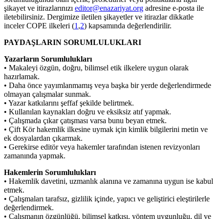
şikayet ve itirazlarınızı
editor@enazariyat.org
adresine e-posta ile
iletebilirsiniz. Dergimize iletilen şikayetler ve itirazlar dikkatle
inceler COPE ilkeleri (
1
,
2
) kapsamında değerlendirilir.
PAYDAŞLARIN SORUMLULUKLARI
Yazarların Sorumlulukları
• Makaleyi özgün, doğru, bilimsel etik ilkelere uygun olarak
hazırlamak.
• Daha önce yayımlanmamış veya başka bir yerde değerlendirmede
olmayan çalışmalar sunmak.
• Yazar katkılarını şeffaf şekilde belirtmek.
• Kullanılan kaynakları doğru ve eksiksiz atıf yapmak.
• Çalışmada çıkar çatışması varsa bunu beyan etmek.
• Çift Kör hakemlik ilkesine uymak için kimlik bilgilerini metin ve
ek dosyalardan çıkarmak.
• Gerekirse editör veya hakemler tarafından istenen revizyonları
zamanında yapmak.
Hakemlerin Sorumlulukları
• Hakemlik davetini, uzmanlık alanına ve zamanına uygun ise kabul
etmek.
• Çalışmaları tarafsız, gizlilik içinde, yapıcı ve geliştirici eleştirilerle
değerlendirmek.
• Çalışmanın özgünlüğü, bilimsel katkısı, yöntem uygunluğu, dil ve