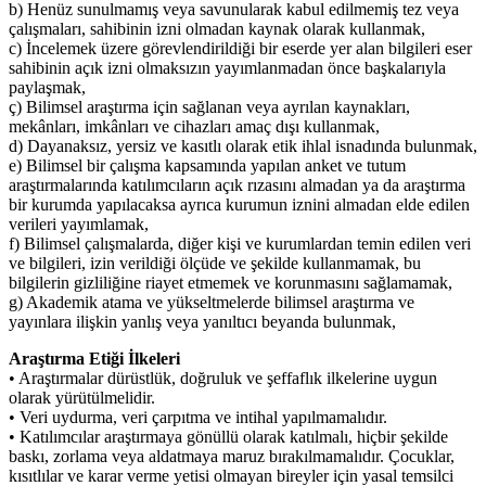
b) Henüz sunulmamış veya savunularak kabul edilmemiş tez veya
çalışmaları, sahibinin izni olmadan kaynak olarak kullanmak,
c) İncelemek üzere görevlendirildiği bir eserde yer alan bilgileri eser
sahibinin açık izni olmaksızın yayımlanmadan önce başkalarıyla
paylaşmak,
ç) Bilimsel araştırma için sağlanan veya ayrılan kaynakları,
mekânları, imkânları ve cihazları amaç dışı kullanmak,
d) Dayanaksız, yersiz ve kasıtlı olarak etik ihlal isnadında bulunmak,
e) Bilimsel bir çalışma kapsamında yapılan anket ve tutum
araştırmalarında katılımcıların açık rızasını almadan ya da araştırma
bir kurumda yapılacaksa ayrıca kurumun iznini almadan elde edilen
verileri yayımlamak,
f) Bilimsel çalışmalarda, diğer kişi ve kurumlardan temin edilen veri
ve bilgileri, izin verildiği ölçüde ve şekilde kullanmamak, bu
bilgilerin gizliliğine riayet etmemek ve korunmasını sağlamamak,
g) Akademik atama ve yükseltmelerde bilimsel araştırma ve
yayınlara ilişkin yanlış veya yanıltıcı beyanda bulunmak,
Araştırma Etiği İlkeleri
• Araştırmalar dürüstlük, doğruluk ve şeffaflık ilkelerine uygun
olarak yürütülmelidir.
• Veri uydurma, veri çarpıtma ve intihal yapılmamalıdır.
• Katılımcılar araştırmaya gönüllü olarak katılmalı, hiçbir şekilde
baskı, zorlama veya aldatmaya maruz bırakılmamalıdır. Çocuklar,
kısıtlılar ve karar verme yetisi olmayan bireyler için yasal temsilci