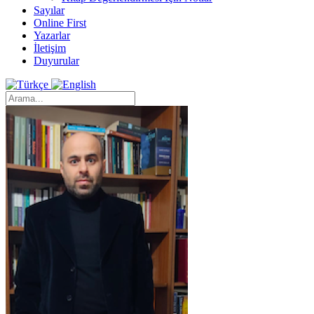
Sayılar
Online First
Yazarlar
İletişim
Duyurular