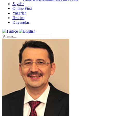
Sayılar
Online First
Yazarlar
İletişim
Duyurular