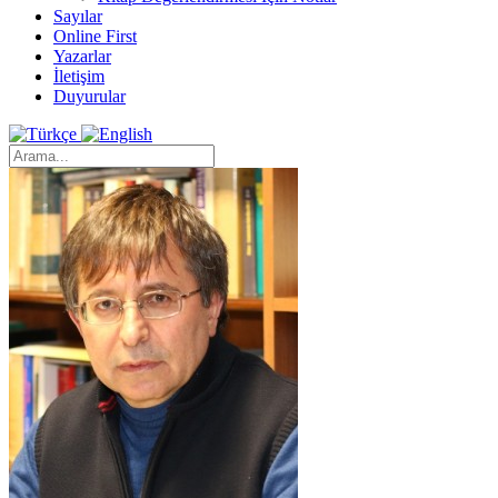
Sayılar
Online First
Yazarlar
İletişim
Duyurular