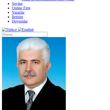
Sayılar
Online First
Yazarlar
İletişim
Duyurular