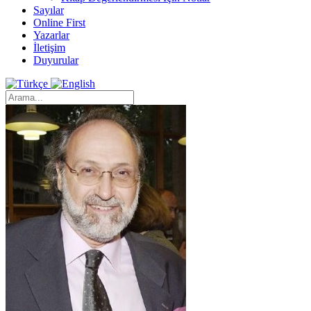
Sayılar
Online First
Yazarlar
İletişim
Duyurular