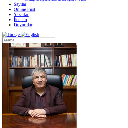
Sayılar
Online First
Yazarlar
İletişim
Duyurular