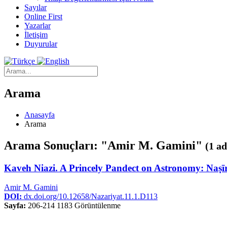
Sayılar
Online First
Yazarlar
İletişim
Duyurular
Arama
Anasayfa
Arama
Arama Sonuçları: "Amir M. Gamini"
(1 ad
Kaveh Niazi. A Princely Pandect on Astronomy: Naṣīr
Amir M. Gamini
DOI:
dx.doi.org/10.12658/Nazariyat.11.1.D113
Sayfa:
206-214
1183 Görüntülenme