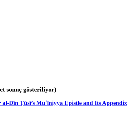
et sonuç gösteriliyor)
 al-Dīn Ṭūsī’s Muʿīniyya Epistle and Its Appendix