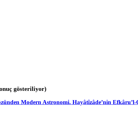
sonuç gösteriliyor)
özünden Modern Astronomi. Hayâtîzâde’nin Efkâru’l-C