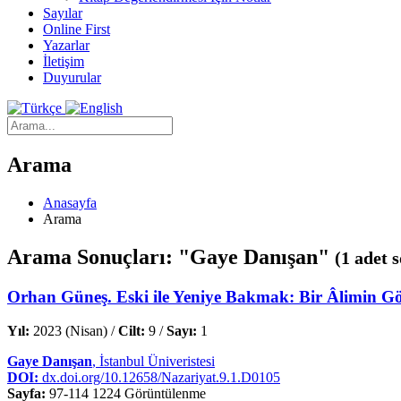
Sayılar
Online First
Yazarlar
İletişim
Duyurular
Arama
Anasayfa
Arama
Arama Sonuçları: "Gaye Danışan"
(1 adet 
Orhan Güneş. Eski ile Yeniye Bakmak: Bir Âlimin G
Yıl:
2023 (Nisan) /
Cilt:
9 /
Sayı:
1
Gaye Danışan
, İstanbul Üniveristesi
DOI:
dx.doi.org/10.12658/Nazariyat.9.1.D0105
Sayfa:
97-114
1224 Görüntülenme