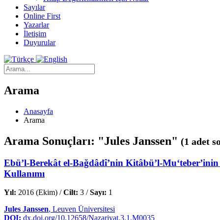
Sayılar
Online First
Yazarlar
İletişim
Duyurular
Arama
Anasayfa
Arama
Arama Sonuçları: "Jules Janssen"
(1 adet s
Ebü’l-Berekât el-Bağdâdî’nin Kitâbü’l-Mu‘teber’inin M
Kullanımı
Yıl:
2016 (Ekim) /
Cilt:
3 /
Sayı:
1
Jules Janssen
, Leuven Üniversitesi
DOI:
dx.doi.org/10.12658/Nazariyat.3.1.M0035