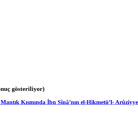
onuç gösteriliyor)
antık Kısmında İbn Sînâ’nın el-Hikmetü’l- Arûziyye’sin