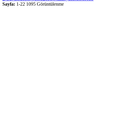
Sayfa:
1-22
1095 Görüntülenme