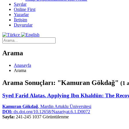
Sayılar
Online First
Yazarlar
İletişim
Duyurular
Arama
Anasayfa
Arama
Arama Sonuçları: "Kamuran Gökdağ"
(1 
Syed Farid Alatas. Applying Ibn Khaldūn: The Recove
Kamuran Gökdağ
, Mardin Artuklu Üniversitesi
DOI:
dx.doi.org/10.12658/Nazariyat.6.1.D0072
Sayfa:
241-245
1037 Görüntülenme