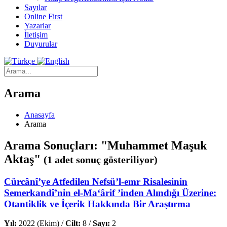
Sayılar
Online First
Yazarlar
İletişim
Duyurular
Arama
Anasayfa
Arama
Arama Sonuçları: "Muhammet Maşuk
Aktaş"
(1 adet sonuç gösteriliyor)
Cürcânî’ye Atfedilen Nefsü’l-emr Risalesinin
Semerkandî’nin el-Ma‘ârif ’inden Alındığı Üzerine:
Otantiklik ve İçerik Hakkında Bir Araştırma
Yıl:
2022 (Ekim) /
Cilt:
8 /
Sayı:
2