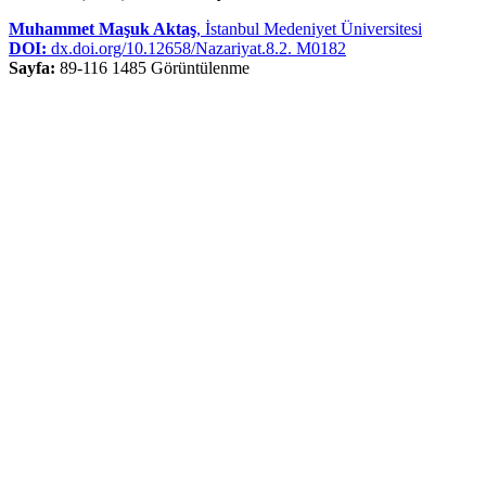
Muhammet Maşuk Aktaş
, İstanbul Medeniyet Üniversitesi
DOI:
dx.doi.org/10.12658/Nazariyat.8.2. M0182
Sayfa:
89-116
1485 Görüntülenme