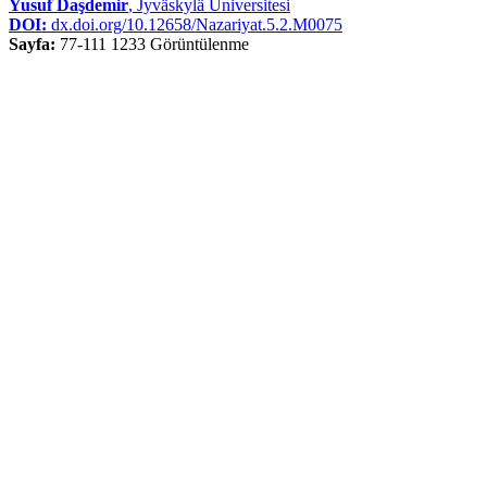
Yusuf Daşdemir
, Jyväskylä Üniversitesi
DOI:
dx.doi.org/10.12658/Nazariyat.5.2.M0075
Sayfa:
77-111
1233 Görüntülenme