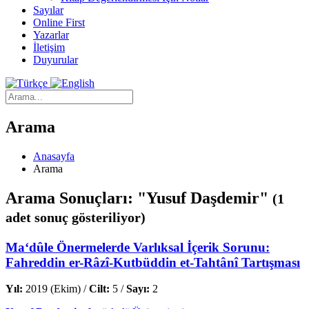
Sayılar
Online First
Yazarlar
İletişim
Duyurular
Arama
Anasayfa
Arama
Arama Sonuçları: "Yusuf Daşdemir"
(1
adet sonuç gösteriliyor)
Ma‘dûle Önermelerde Varlıksal İçerik Sorunu:
Fahreddin er-Râzî-Kutbüddin et-Tahtânî Tartışması
Yıl:
2019 (Ekim) /
Cilt:
5 /
Sayı:
2