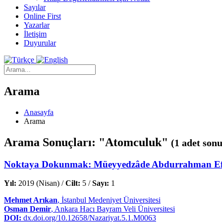
Sayılar
Online First
Yazarlar
İletişim
Duyurular
Arama
Anasayfa
Arama
Arama Sonuçları: "Atomculuk"
(1 adet sonu
Noktaya Dokunmak: Müeyyedzâde Abdurrahman Efendi’
Yıl:
2019 (Nisan) /
Cilt:
5 /
Sayı:
1
Mehmet Arıkan
, İstanbul Medeniyet Üniversitesi
Osman Demir
, Ankara Hacı Bayram Veli Üniversitesi
DOI:
dx.doi.org/10.12658/Nazariyat.5.1.M0063