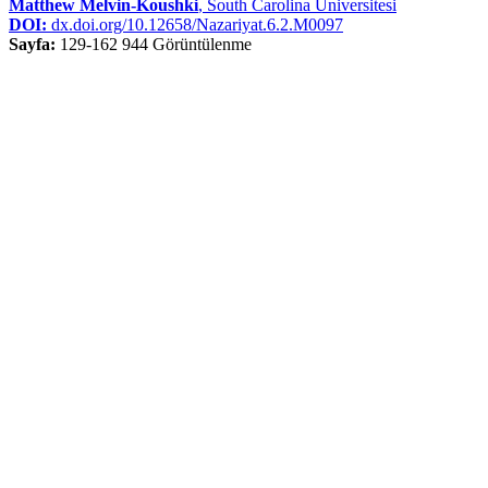
Matthew Melvin-Koushki
, South Carolina Üniversitesi
DOI:
dx.doi.org/10.12658/Nazariyat.6.2.M0097
Sayfa:
129-162
944 Görüntülenme