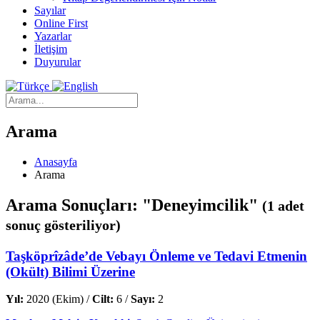
Sayılar
Online First
Yazarlar
İletişim
Duyurular
Arama
Anasayfa
Arama
Arama Sonuçları: "Deneyimcilik"
(1 adet
sonuç gösteriliyor)
Taşköprîzâde’de Vebayı Önleme ve Tedavi Etmenin
(Okült) Bilimi Üzerine
Yıl:
2020 (Ekim) /
Cilt:
6 /
Sayı:
2