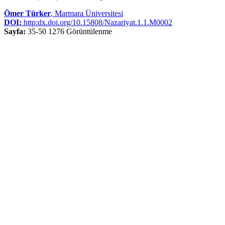
Ömer Türker
, Marmara Üniversitesi
DOI:
http:dx.doi.org/10.15808/Nazariyat.1.1.M0002
Sayfa:
35-50
1276 Görüntülenme