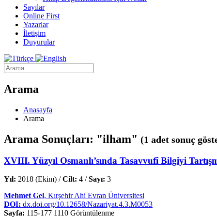
Sayılar
Online First
Yazarlar
İletişim
Duyurular
Arama
Anasayfa
Arama
Arama Sonuçları: "ilham"
(1 adet sonuç göst
XVIII. Yüzyıl Osmanlı’sında Tasavvufî Bilgiyi Tartış
Yıl:
2018 (Ekim) /
Cilt:
4 /
Sayı:
3
Mehmet Gel
, Kırşehir Ahi Evran Üniversitesi
DOI:
dx.doi.org/10.12658/Nazariyat.4.3.M0053
Sayfa:
115-177
1110 Görüntülenme