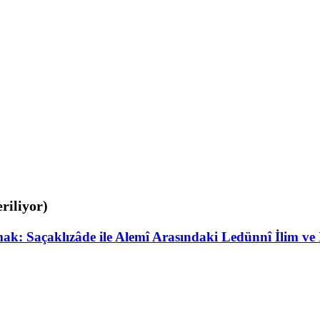
eriliyor)
mak: Saçaklızâde ile Alemî Arasındaki Ledünnî İlim ve