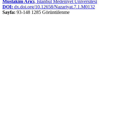
Mustakim Arıcı
, İstanbul Medeniyet Üniversitesi
DOI:
dx.doi.org/10.12658/Nazariyat.7.1.M0132
Sayfa:
93-148
1285 Görüntülenme