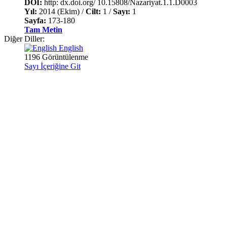
DOI:
http: dx.doi.org/ 10.15808/Nazariyat.1.1.D0003
Yıl:
2014 (Ekim) /
Cilt:
1 /
Sayı:
1
Sayfa:
173-180
Tam Metin
Diğer Diller:
English
1196 Görüntülenme
Sayı İçeriğine Git