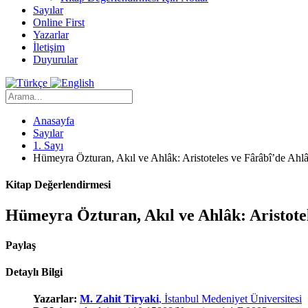
Sayılar
Online First
Yazarlar
İletişim
Duyurular
Anasayfa
Sayılar
1. Sayı
Hümeyra Özturan, Akıl ve Ahlâk: Aristoteles ve Fârâbî’de Ahl
Kitap Değerlendirmesi
Hümeyra Özturan, Akıl ve Ahlâk: Aristote
Paylaş
Detaylı Bilgi
Yazarlar:
M. Zahit Tiryaki
, İstanbul Medeniyet Üniversitesi