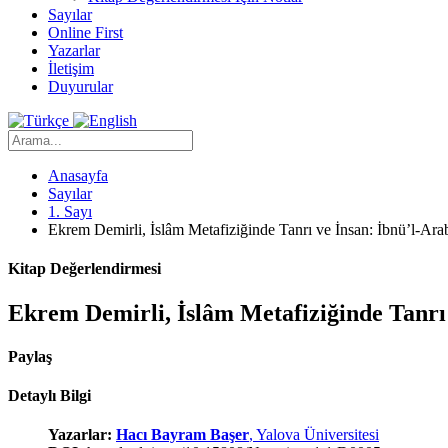
Sayılar
Online First
Yazarlar
İletişim
Duyurular
Anasayfa
Sayılar
1. Sayı
Ekrem Demirli, İslâm Metafiziğinde Tanrı ve İnsan: İbnü’l-Ar
Kitap Değerlendirmesi
Ekrem Demirli, İslâm Metafiziğinde Tanrı
Paylaş
Detaylı Bilgi
Yazarlar:
Hacı Bayram Başer
, Yalova Üniversitesi