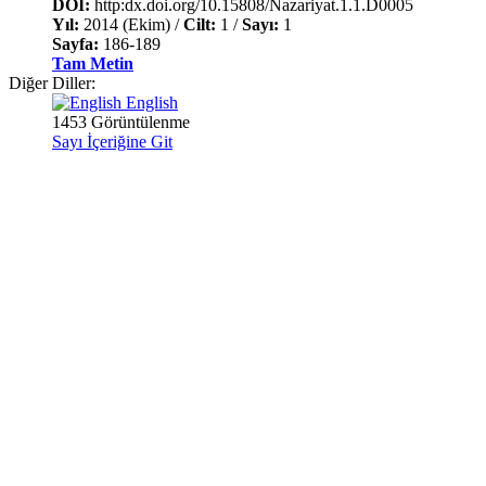
DOI:
http:dx.doi.org/10.15808/Nazariyat.1.1.D0005
Yıl:
2014 (Ekim) /
Cilt:
1 /
Sayı:
1
Sayfa:
186-189
Tam Metin
Diğer Diller:
English
1453 Görüntülenme
Sayı İçeriğine Git