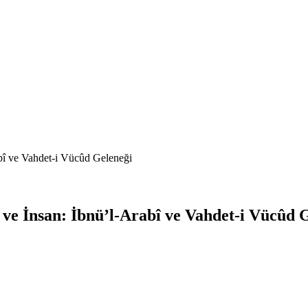
abî ve Vahdet-i Vücûd Geleneği
 ve İnsan: İbnü’l-Arabî ve Vahdet-i Vücûd 