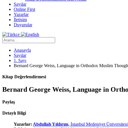
Sayılar
Online First
Yazarlar
İletişim
Duyurular
Anasayfa
Sayılar
1. Sayı
Bernard George Weiss, Language in Orthodox Muslim Thought
Kitap Değerlendirmesi
Bernard George Weiss, Language in Orth
Paylaş
Detaylı Bilgi
Yazarlar:
Abdullah Yıldırım
, İstanbul Medeniyet Üniversitesi