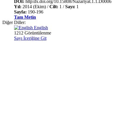
DOI:
http:dx.doi.org/10.15808/Nazariyat.1.1.D0006
Yıl:
2014 (Ekim) /
Cilt:
1 /
Sayı:
1
Sayfa:
190-196
Tam Metin
Diğer Diller:
English
1212 Görüntülenme
Sayı İçeriğine Git