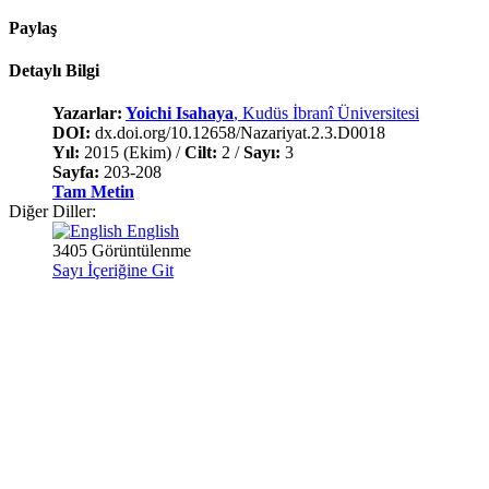
Paylaş
Detaylı Bilgi
Yazarlar:
Yoichi Isahaya
, Kudüs İbranî Üniversitesi
DOI:
dx.doi.org/10.12658/Nazariyat.2.3.D0018
Yıl:
2015 (Ekim) /
Cilt:
2 /
Sayı:
3
Sayfa:
203-208
Tam Metin
Diğer Diller:
English
3405 Görüntülenme
Sayı İçeriğine Git