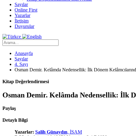
Sayılar
Online First
Yazarlar
İletişim
Duyurular
Anasayfa
Sayılar
4. Sayı
Osman Demir. Kelâmda Nedensellik: İlk Dönem Kelâmcılarında
Kitap Değerlendirmesi
Osman Demir. Kelâmda Nedensellik: İlk D
Paylaş
Detaylı Bilgi
Yazarlar:
Salih Günaydın
, İSAM