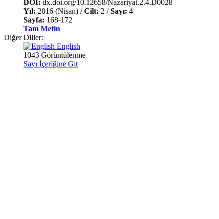
DOI:
dx.doi.org/10.12658/Nazariyat.2.4.D0028
Yıl:
2016 (Nisan) /
Cilt:
2 /
Sayı:
4
Sayfa:
168-172
Tam Metin
Diğer Diller:
English
1043 Görüntülenme
Sayı İçeriğine Git