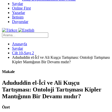
Sayılar
Online First
Yazarlar
İletişim
Duyurular
Anasayfa
Sayılar
Cilt 10-Sayı 2
Adududdin el-Îcî ve Ali Kuşçu Tartışması: Ontoloji Tartışması
Kipler Mantığının Bir Devamı mıdır?
Makale
Adududdin el-Îcî ve Ali Kuşçu
Tartışması: Ontoloji Tartışması Kipler
Mantığının Bir Devamı mıdır?
Özet