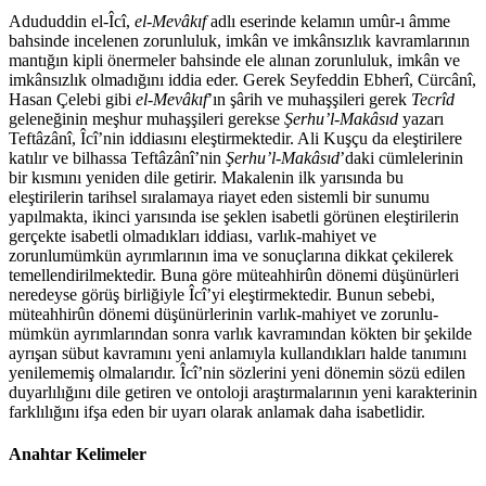
Adududdin el-Îcî,
el-Mevâkıf
adlı eserinde kelamın umûr-ı âmme
bahsinde incelenen zorunluluk, imkân ve imkânsızlık kavramlarının
mantığın kipli önermeler bahsinde ele alınan zorunluluk, imkân ve
imkânsızlık olmadığını iddia eder. Gerek Seyfeddin Ebherî, Cürcânî,
Hasan Çelebi gibi
el-Mevâkıf
’ın şârih ve muhaşşileri gerek
Tecrîd
geleneğinin meşhur muhaşşileri gerekse
Şerhu’l-Makâsıd
yazarı
Teftâzânî, Îcî’nin iddiasını eleştirmektedir. Ali Kuşçu da eleştirilere
katılır ve bilhassa Teftâzânî’nin
Şerhu’l-Makâsıd
’daki cümlelerinin
bir kısmını yeniden dile getirir. Makalenin ilk yarısında bu
eleştirilerin tarihsel sıralamaya riayet eden sistemli bir sunumu
yapılmakta, ikinci yarısında ise şeklen isabetli görünen eleştirilerin
gerçekte isabetli olmadıkları iddiası, varlık-mahiyet ve
zorunlumümkün ayrımlarının ima ve sonuçlarına dikkat çekilerek
temellendirilmektedir. Buna göre müteahhirûn dönemi düşünürleri
neredeyse görüş birliğiyle Îcî’yi eleştirmektedir. Bunun sebebi,
müteahhirûn dönemi düşünürlerinin varlık-mahiyet ve zorunlu-
mümkün ayrımlarından sonra varlık kavramından kökten bir şekilde
ayrışan sübut kavramını yeni anlamıyla kullandıkları halde tanımını
yenilememiş olmalarıdır. Îcî’nin sözlerini yeni dönemin sözü edilen
duyarlılığını dile getiren ve ontoloji araştırmalarının yeni karakterinin
farklılığını ifşa eden bir uyarı olarak anlamak daha isabetlidir.
Anahtar Kelimeler