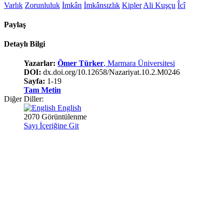
Varlık
Zorunluluk
İmkân
İmkânsızlık
Kipler
Ali Kuşçu
Îcî
Paylaş
Detaylı Bilgi
Yazarlar:
Ömer Türker
, Marmara Üniversitesi
DOI:
dx.doi.org/10.12658/Nazariyat.10.2.M0246
Sayfa:
1-19
Tam Metin
Diğer Diller:
English
2070 Görüntülenme
Sayı İçeriğine Git