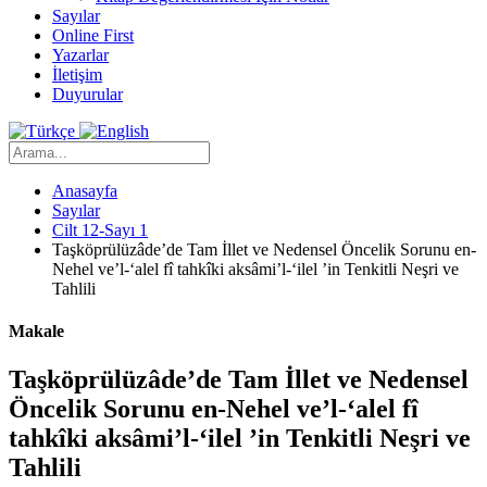
Sayılar
Online First
Yazarlar
İletişim
Duyurular
Anasayfa
Sayılar
Cilt 12-Sayı 1
Taşköprülüzâde’de Tam İllet ve Nedensel Öncelik Sorunu en-
Nehel ve’l-‘alel fî tahkîki aksâmi’l-‘ilel ’in Tenkitli Neşri ve
Tahlili
Makale
Taşköprülüzâde’de Tam İllet ve Nedensel
Öncelik Sorunu en-Nehel ve’l-‘alel fî
tahkîki aksâmi’l-‘ilel ’in Tenkitli Neşri ve
Tahlili