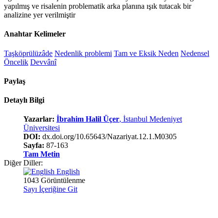
yapılmış ve risalenin problematik arka planına ışık tutacak bir
analizine yer verilmiştir
Anahtar Kelimeler
Taşköprülüzâde
Nedenlik problemi
Tam ve Eksik Neden
Nedensel
Öncelik
Devvânî
Paylaş
Detaylı Bilgi
Yazarlar:
İbrahim Halil Üçer
, İstanbul Medeniyet
Üniversitesi
DOI:
dx.doi.org/10.65643/Nazariyat.12.1.M0305
Sayfa:
87-163
Tam Metin
Diğer Diller:
English
1043 Görüntülenme
Sayı İçeriğine Git