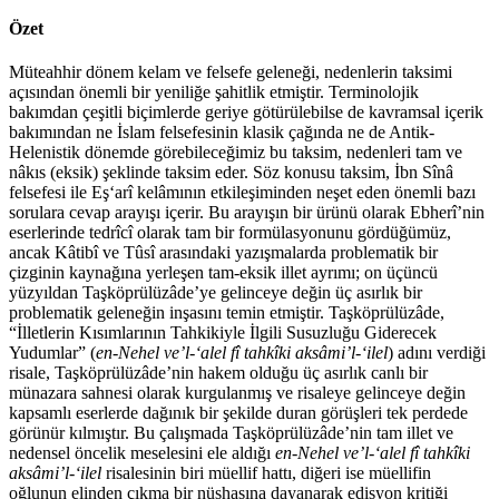
Özet
Müteahhir dönem kelam ve felsefe geleneği, nedenlerin taksimi
açısından önemli bir yeniliğe şahitlik etmiştir. Terminolojik
bakımdan çeşitli biçimlerde geriye götürülebilse de kavramsal içerik
bakımından ne İslam felsefesinin klasik çağında ne de Antik-
Helenistik dönemde görebileceğimiz bu taksim, nedenleri tam ve
nâkıs (eksik) şeklinde taksim eder. Söz konusu taksim, İbn Sînâ
felsefesi ile Eş‘arî kelâmının etkileşiminden neşet eden önemli bazı
sorulara cevap arayışı içerir. Bu arayışın bir ürünü olarak Ebherî’nin
eserlerinde tedrîcî olarak tam bir formülasyonunu gördüğümüz,
ancak Kâtibî ve Tûsî arasındaki yazışmalarda problematik bir
çizginin kaynağına yerleşen tam-eksik illet ayrımı; on üçüncü
yüzyıldan Taşköprülüzâde’ye gelinceye değin üç asırlık bir
problematik geleneğin inşasını temin etmiştir. Taşköprülüzâde,
“İlletlerin Kısımlarının Tahkikiyle İlgili Susuzluğu Giderecek
Yudumlar” (
en-Nehel ve’l-‘alel fî tahkîki aksâmi’l-‘ilel
) adını verdiği
risale, Taşköprülüzâde’nin hakem olduğu üç asırlık canlı bir
münazara sahnesi olarak kurgulanmış ve risaleye gelinceye değin
kapsamlı eserlerde dağınık bir şekilde duran görüşleri tek perdede
görünür kılmıştır. Bu çalışmada Taşköprülüzâde’nin tam illet ve
nedensel öncelik meselesini ele aldığı
en-Nehel ve’l-‘alel fî tahkîki
aksâmi’l-‘ilel
risalesinin biri müellif hattı, diğeri ise müellifin
oğlunun elinden çıkma bir nüshasına dayanarak edisyon kritiği