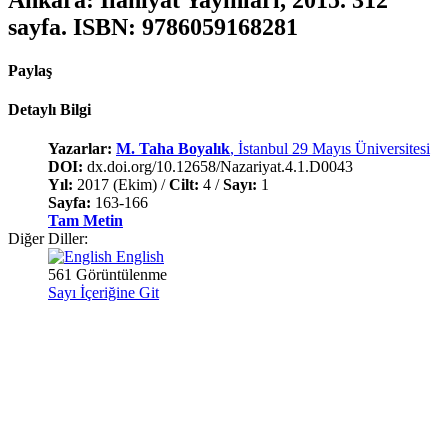
sayfa. ISBN: 9786059168281
Paylaş
Detaylı Bilgi
Yazarlar:
M. Taha Boyalık
, İstanbul 29 Mayıs Üniversitesi
DOI:
dx.doi.org/10.12658/Nazariyat.4.1.D0043
Yıl:
2017 (Ekim) /
Cilt:
4 /
Sayı:
1
Sayfa:
163-166
Tam Metin
Diğer Diller:
English
561 Görüntülenme
Sayı İçeriğine Git