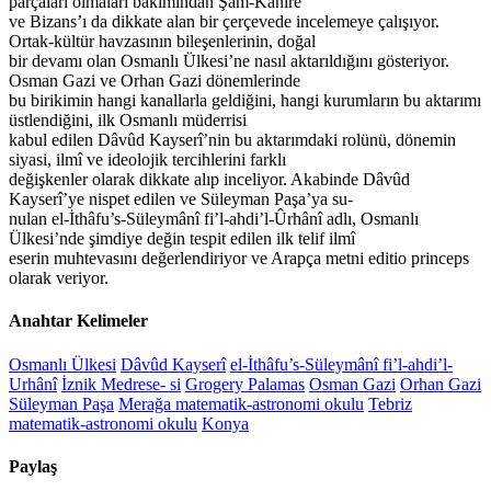
parçaları olmaları bakımından Şam-Kahire
ve Bizans’ı da dikkate alan bir çerçevede incelemeye çalışıyor.
Ortak-kültür havzasının bileşenlerinin, doğal
bir devamı olan Osmanlı Ülkesi’ne nasıl aktarıldığını gösteriyor.
Osman Gazi ve Orhan Gazi dönemlerinde
bu birikimin hangi kanallarla geldiğini, hangi kurumların bu aktarımı
üstlendiğini, ilk Osmanlı müderrisi
kabul edilen Dâvûd Kayserî’nin bu aktarımdaki rolünü, dönemin
siyasi, ilmî ve ideolojik tercihlerini farklı
değişkenler olarak dikkate alıp inceliyor. Akabinde Dâvûd
Kayserî’ye nispet edilen ve Süleyman Paşa’ya su-
nulan el-İthâfu’s-Süleymânî fi’l-ahdi’l-Ûrhânî adlı, Osmanlı
Ülkesi’nde şimdiye değin tespit edilen ilk telif ilmî
eserin muhtevasını değerlendiriyor ve Arapça metni editio princeps
olarak veriyor.
Anahtar Kelimeler
Osmanlı Ülkesi
Dâvûd Kayserî
el-İthâfu’s-Süleymânî fi’l-ahdi’l-
Urhânî
İznik Medrese- si
Grogery Palamas
Osman Gazi
Orhan Gazi
Süleyman Paşa
Merağa matematik-astronomi okulu
Tebriz
matematik-astronomi okulu
Konya
Paylaş