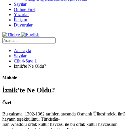
Sayılar
Online First
Yazarlar
İletişim
Duyurular
Anasayfa
Sayılar
Cilt 4-Sayı 1
İznik'te Ne Oldu?
Makale
İznik'te Ne Oldu?
Özet
Bu çalışma, 1302-1362 tarihleri arasında Osmanlı Ülkesi’ndeki ilmî
hayatın teşekkülünü, Türkistân-
İran-Anadolu ortak kültür havzası ile bu ortak kültür havzasının