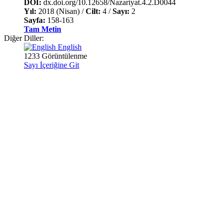
DOI:
dx.doi.org/10.12658/Nazariyat.4.2.D0044
Yıl:
2018 (Nisan) /
Cilt:
4 /
Sayı:
2
Sayfa:
158-163
Tam Metin
Diğer Diller:
English
1233 Görüntülenme
Sayı İçeriğine Git