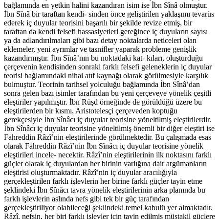
bağlamında en yetkin halini kazandıran isim ise İbn Sînâ olmuştur.
İbn Sînâ bir taraftan kendi- sinden önce geliştirilen yaklaşımı tevarüs
ederek iç duyular teorisini başarılı bir şekilde revize etmiş, bir
taraftan da kendi felsefi hassasiyetleri gereğince iç duyuların sayısı
ya da adlandırılmaları gibi bazı detay noktalarda neticeleri olan
eklemeler, yeni ayrımlar ve tasnifler yaparak probleme genişlik
kazandırmıştır. İbn Sînâ’nın bu noktadaki kat- kıları, oluşturduğu
çerçevenin kendisinden sonraki farklı felsefi geleneklerin iç duyular
teorisi bağlamındaki nihai atıf kaynağı olarak görülmesiyle karşılık
bulmuştur. Teorinin tarihsel yolculuğu bağlamında İbn Sînâ’dan
sonra gelen bazı isimler tarafından bu yeni çerçeveye yönelik çeşitli
eleştiriler yapılmıştır. İbn Rüşd örneğinde de görüldüğü üzere bu
eleştirilerden bir kısmı, Aristotelesçi çerçeveden koptuğu
gerekçesiyle İbn Sînâcı iç duyular teorisine yöneltilmiş eleştirilerdir.
İbn Sînâcı iç duyular teorisine yöneltilmiş önemli bir diğer eleştiri ise
Fahreddin Râzî’nin eleştirilerinde görülmektedir. Bu çalışmada esas
olarak Fahreddin Râzî’nin İbn Sînâcı iç duyular teorisine yönelik
eleştirileri incele- necektir. Râzî’nin eleştirilerinin ilk noktasını farklı
güçler olarak iç duyulardan her birinin varlığına dair argümanların
eleştirisi oluşturmaktadır. Râzî’nin iç duyular aracılığıyla
gerçekleştirilen farklı işlevlerin her birine farklı güçler tayin etme
şeklindeki İbn Sînâcı tavra yönelik eleştirilerinin arka planında bu
farklı işlevlerin aslında nefs gibi tek bir güç tarafından
gerçekleştiriliyor olabileceği şeklindeki temel kabulü yer almaktadır.
Râzî, nefsin, her biri farklı işlevler için tayin edilmiş müstakil güçlere