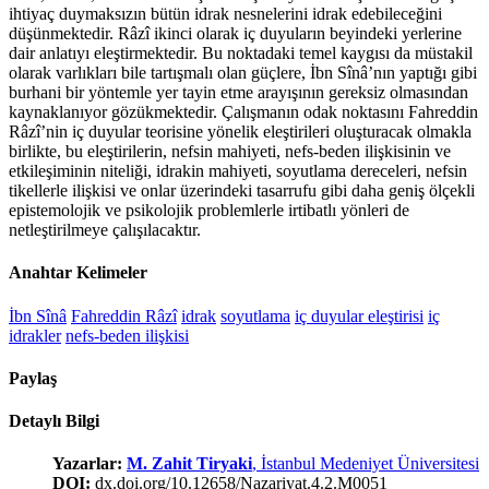
ihtiyaç duymaksızın bütün idrak nesnelerini idrak edebileceğini
düşünmektedir. Râzî ikinci olarak iç duyuların beyindeki yerlerine
dair anlatıyı eleştirmektedir. Bu noktadaki temel kaygısı da müstakil
olarak varlıkları bile tartışmalı olan güçlere, İbn Sînâ’nın yaptığı gibi
burhani bir yöntemle yer tayin etme arayışının gereksiz olmasından
kaynaklanıyor gözükmektedir. Çalışmanın odak noktasını Fahreddin
Râzî’nin iç duyular teorisine yönelik eleştirileri oluşturacak olmakla
birlikte, bu eleştirilerin, nefsin mahiyeti, nefs-beden ilişkisinin ve
etkileşiminin niteliği, idrakin mahiyeti, soyutlama dereceleri, nefsin
tikellerle ilişkisi ve onlar üzerindeki tasarrufu gibi daha geniş ölçekli
epistemolojik ve psikolojik problemlerle irtibatlı yönleri de
netleştirilmeye çalışılacaktır.
Anahtar Kelimeler
İbn Sînâ
Fahreddin Râzî
idrak
soyutlama
iç duyular eleştirisi
iç
idrakler
nefs-beden ilişkisi
Paylaş
Detaylı Bilgi
Yazarlar:
M. Zahit Tiryaki
, İstanbul Medeniyet Üniversitesi
DOI:
dx.doi.org/10.12658/Nazariyat.4.2.M0051