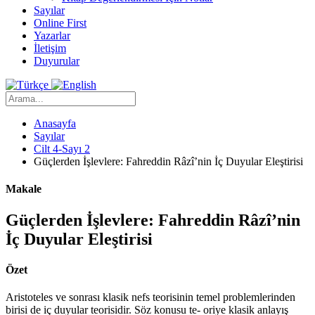
Sayılar
Online First
Yazarlar
İletişim
Duyurular
Anasayfa
Sayılar
Cilt 4-Sayı 2
Güçlerden İşlevlere: Fahreddin Râzî’nin İç Duyular Eleştirisi
Makale
Güçlerden İşlevlere: Fahreddin Râzî’nin
İç Duyular Eleştirisi
Özet
Aristoteles ve sonrası klasik nefs teorisinin temel problemlerinden
birisi de iç duyular teorisidir. Söz konusu te- oriye klasik anlayış