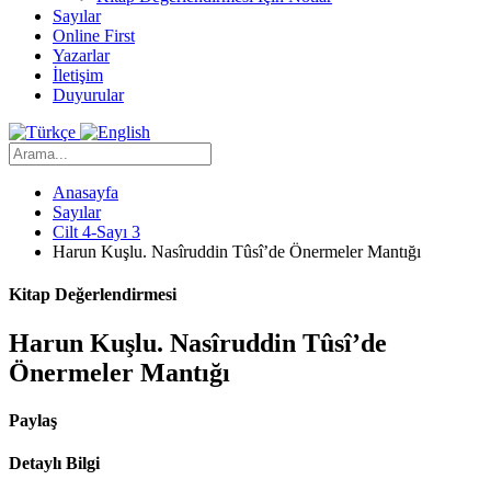
Sayılar
Online First
Yazarlar
İletişim
Duyurular
Anasayfa
Sayılar
Cilt 4-Sayı 3
Harun Kuşlu. Nasîruddin Tûsî’de Önermeler Mantığı
Kitap Değerlendirmesi
Harun Kuşlu. Nasîruddin Tûsî’de
Önermeler Mantığı
Paylaş
Detaylı Bilgi