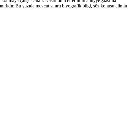
a konmaya çalışılacaktır. Nasîrüddin el-Hillî İmamiyye Şiası’na
ırlıdır. Bu yazıda mevcut sınırlı biyografik bilgi, söz konusu âlimin