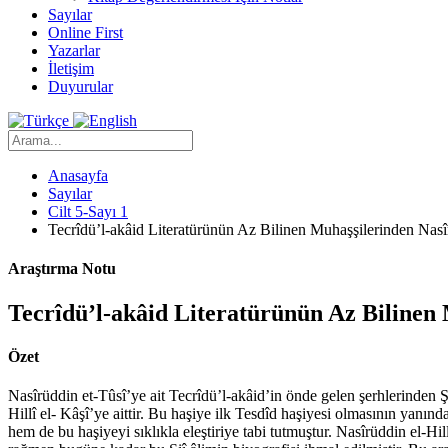
Sayılar
Online First
Yazarlar
İletişim
Duyurular
Anasayfa
Sayılar
Cilt 5-Sayı 1
Tecrîdü’l-akâid Literatürünün Az Bilinen Muhaşşilerinden Nasîrüd
Araştırma Notu
Tecrîdü’l-akâid Literatürünün Az Bilinen Mu
Özet
Nasîrüddin et-Tûsî’ye ait Tecrîdü’l-akâid’in önde gelen şerhlerinden 
Hillî el- Kâşî’ye aittir. Bu haşiye ilk Tesdîd haşiyesi olmasının yanın
hem de bu haşiyeyi sıklıkla eleştiriye tabi tutmuştur. Nasîrüddin el-H