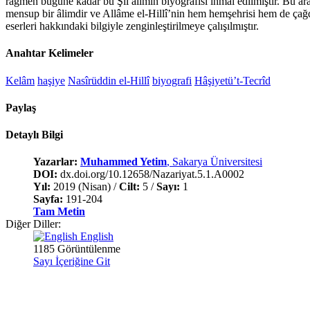
rağmen bugüne kadar bu Şiî âlimin biyografisi ihmal edilmiştir. Bu ara
mensup bir âlimdir ve Allâme el-Hillî’nin hem hemşehrisi hem de çağdaş
eserleri hakkındaki bilgiyle zenginleştirilmeye çalışılmıştır.
Anahtar Kelimeler
Kelâm
haşiye
Nasîrüddin el-Hillî
biyografi
Hâşiyetü’t-Tecrîd
Paylaş
Detaylı Bilgi
Yazarlar:
Muhammed Yetim
, Sakarya Üniversitesi
DOI:
dx.doi.org/10.12658/Nazariyat.5.1.A0002
Yıl:
2019 (Nisan) /
Cilt:
5 /
Sayı:
1
Sayfa:
191-204
Tam Metin
Diğer Diller:
English
1185 Görüntülenme
Sayı İçeriğine Git