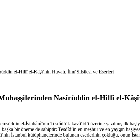
din el-Hillî el-Kâşî’nin Hayatı, İlmî Silsilesi ve Eserleri
haşşilerinden Nasîrüddin el-Hillî el-Kâşî’n
Şemsüddin el-İsfahânî’nin Tesdîdü’l- kavâ‘id’i üzerine yazılmış ilk haşi
da başka bir öneme de sahiptir: Tesdîd’in en meşhur ve en yaygın haşiyes
illî’nin İstanbul kütüphanelerinde bulunan eserlerinin çokluğu, onun İs