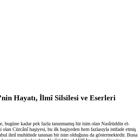
in Hayatı, İlmî Silsilesi ve Eserleri
ye, bugüne kadar pek fazla tanınmamış bir isim olan Nasîrüddin el-
i olan Cürcânî haşiyesi, bu ilk haşiyeden hem fazlasıyla istifade etmiş
tanbul ilmî muhitinde tanınan bir isim olduğunu da göstermektedir. Buna