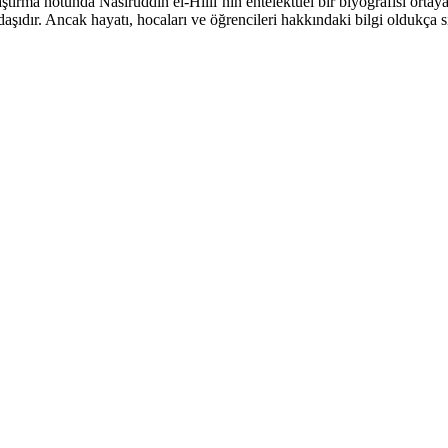
ştırma notunda Nasîrüddin el-Hillî’nin entelektüel bir biyografisi ortay
ıdır. Ancak hayatı, hocaları ve öğrencileri hakkındaki bilgi oldukça sın