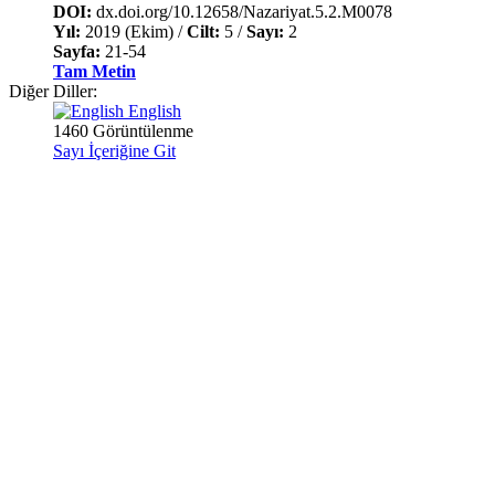
DOI:
dx.doi.org/10.12658/Nazariyat.5.2.M0078
Yıl:
2019 (Ekim) /
Cilt:
5 /
Sayı:
2
Sayfa:
21-54
Tam Metin
Diğer Diller:
English
1460 Görüntülenme
Sayı İçeriğine Git