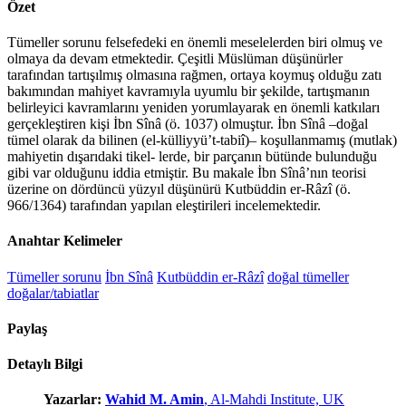
Özet
Tümeller sorunu felsefedeki en önemli meselelerden biri olmuş ve
olmaya da devam etmektedir. Çeşitli Müslüman düşünürler
tarafından tartışılmış olmasına rağmen, ortaya koymuş olduğu zatı
bakımından mahiyet kavramıyla uyumlu bir şekilde, tartışmanın
belirleyici kavramlarını yeniden yorumlayarak en önemli katkıları
gerçekleştiren kişi İbn Sînâ (ö. 1037) olmuştur. İbn Sînâ –doğal
tümel olarak da bilinen (el-külliyyü’t-tabiî)– koşullanmamış (mutlak)
mahiyetin dışarıdaki tikel- lerde, bir parçanın bütünde bulunduğu
gibi var olduğunu iddia etmiştir. Bu makale İbn Sînâ’nın teorisi
üzerine on dördüncü yüzyıl düşünürü Kutbüddin er-Râzî (ö.
966/1364) tarafından yapılan eleştirileri incelemektedir.
Anahtar Kelimeler
Tümeller sorunu
İbn Sînâ
Kutbüddin er-Râzî
doğal tümeller
doğalar/tabiatlar
Paylaş
Detaylı Bilgi
Yazarlar:
Wahid M. Amin
, Al-Mahdi Institute, UK