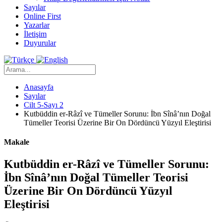
Sayılar
Online First
Yazarlar
İletişim
Duyurular
Anasayfa
Sayılar
Cilt 5-Sayı 2
Kutbüddin er-Râzî ve Tümeller Sorunu: İbn Sînâ’nın Doğal
Tümeller Teorisi Üzerine Bir On Dördüncü Yüzyıl Eleştirisi
Makale
Kutbüddin er-Râzî ve Tümeller Sorunu:
İbn Sînâ’nın Doğal Tümeller Teorisi
Üzerine Bir On Dördüncü Yüzyıl
Eleştirisi