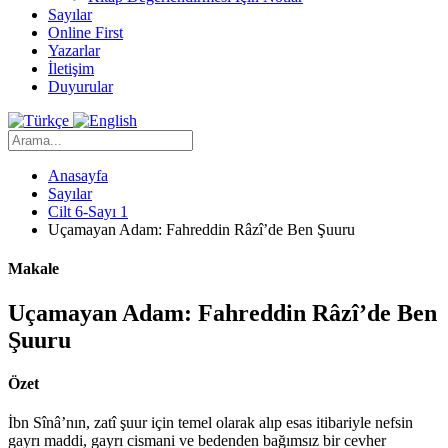
Sayılar
Online First
Yazarlar
İletişim
Duyurular
Anasayfa
Sayılar
Cilt 6-Sayı 1
Uçamayan Adam: Fahreddin Râzî’de Ben Şuuru
Makale
Uçamayan Adam: Fahreddin Râzî’de Ben
Şuuru
Özet
İbn Sînâ’nın, zatî şuur için temel olarak alıp esas itibariyle nefsin
gayrı maddi, gayrı cismani ve bedenden bağımsız bir cevher