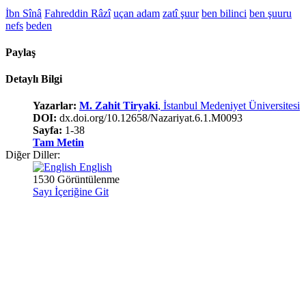
İbn Sînâ
Fahreddin Râzî
uçan adam
zatî şuur
ben bilinci
ben şuuru
nefs
beden
Paylaş
Detaylı Bilgi
Yazarlar:
M. Zahit Tiryaki
, İstanbul Medeniyet Üniversitesi
DOI:
dx.doi.org/10.12658/Nazariyat.6.1.M0093
Sayfa:
1-38
Tam Metin
Diğer Diller:
English
1530 Görüntülenme
Sayı İçeriğine Git