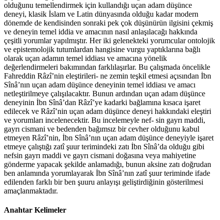
olduğunu temellendirmek için kullandığı uçan adam düşünce
deneyi, klasik İslam ve Latin dünyasında olduğu kadar modern
dönemde de kendisinden sonraki pek çok düşünürün ilgisini çekmiş
ve deneyin temel iddia ve amacının nasıl anlaşılacağı hakkında
çeşitli yorumlar yapılmıştır. Her iki gelenekteki yorumcular ontolojik
ve epistemolojik tutumlardan hangisine vurgu yaptıklarına bağlı
olarak uçan adamın temel iddiası ve amacına yönelik
değerlendirmeleri bakımından farklılaşırlar. Bu çalışmada öncelikle
Fahreddin Râzî’nin eleştirileri- ne zemin teşkil etmesi açısından İbn
Sînâ’nın uçan adam düşünce deneyinin temel iddiası ve amacı
netleştirilmeye çalışılacaktır. Bunun ardından uçan adam düşünce
deneyinin İbn Sînâ’dan Râzî’ye kadarki bağlamına kısaca işaret
edilecek ve Râzî’nin uçan adam düşünce deneyi hakkındaki eleştiri
ve yorumları incelenecektir. Bu incelemeyle nef- sin gayrı maddi,
gayrı cismani ve bedenden bağımsız bir cevher olduğunu kabul
etmeyen Râzî’nin, İbn Sînâ’nın uçan adam düşünce deneyiyle işaret
etmeye çalıştığı zatî şuur terimindeki zatı İbn Sînâ’da olduğu gibi
nefsin gayrı maddi ve gayrı cismani doğasına veya mahiyetine
gönderme yapacak şekilde anlamadığı, bunun aksine zatı doğrudan
ben anlamında yorumlayarak İbn Sînâ’nın zatî şuur teriminde ifade
edilenden farklı bir ben şuuru anlayışı geliştirdiğinin gösterilmesi
amaçlanmaktadır.
Anahtar Kelimeler