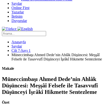
Sayılar
Online First
Yazarlar
İletişim
Duyurular
Anasayfa
Sayılar
Cilt 7-Sayı 1
Müneccimbaşı Ahmed Dede’nin Ahlâk Düşüncesi: Meşşâî
Felsefe ile Tasavvufî Düşünceyi İşrâkî Hikmette Sentezleme
Makale
Müneccimbaşı Ahmed Dede’nin Ahlâk
Düşüncesi: Meşşâî Felsefe ile Tasavvufî
Düşünceyi İşrâkî Hikmette Sentezleme
Özet