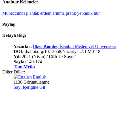
Anahtar Kelimeler
Müneccimbaşı
ahlâk
erdem
arınma
pratik yetkinlik
nur
Paylaş
Detaylı Bilgi
Yazarlar:
İlker Kömbe
, İstanbul Medeniyet Üniversitesi
DOI:
dx.doi.org/10.12658/Nazariyat.7.1.M0118
Yıl:
2021 (Nisan) /
Cilt:
7 /
Sayı:
1
Sayfa:
149-174
Tam Metin
Diğer Diller:
English
1136 Görüntülenme
Sayı İçeriğine Git