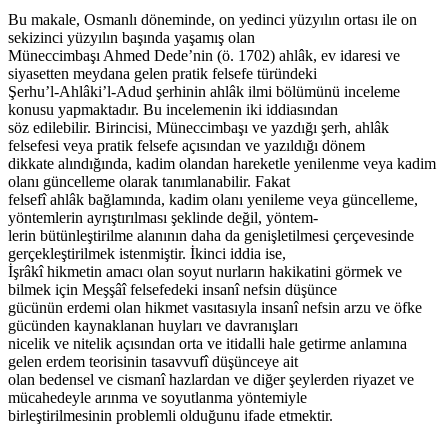
Bu makale, Osmanlı döneminde, on yedinci yüzyılın ortası ile on
sekizinci yüzyılın başında yaşamış olan
Müneccimbaşı Ahmed Dede’nin (ö. 1702) ahlâk, ev idaresi ve
siyasetten meydana gelen pratik felsefe türündeki
Şerhu’l-Ahlâki’l-Adud şerhinin ahlâk ilmi bölümünü inceleme
konusu yapmaktadır. Bu incelemenin iki iddiasından
söz edilebilir. Birincisi, Müneccimbaşı ve yazdığı şerh, ahlâk
felsefesi veya pratik felsefe açısından ve yazıldığı dönem
dikkate alındığında, kadim olandan hareketle yenilenme veya kadim
olanı güncelleme olarak tanımlanabilir. Fakat
felsefî ahlâk bağlamında, kadim olanı yenileme veya güncelleme,
yöntemlerin ayrıştırılması şeklinde değil, yöntem-
lerin bütünleştirilme alanının daha da genişletilmesi çerçevesinde
gerçekleştirilmek istenmiştir. İkinci iddia ise,
İşrâkî hikmetin amacı olan soyut nurların hakikatini görmek ve
bilmek için Meşşâî felsefedeki insanî nefsin düşünce
gücünün erdemi olan hikmet vasıtasıyla insanî nefsin arzu ve öfke
gücünden kaynaklanan huyları ve davranışları
nicelik ve nitelik açısından orta ve itidalli hale getirme anlamına
gelen erdem teorisinin tasavvufî düşünceye ait
olan bedensel ve cismanî hazlardan ve diğer şeylerden riyazet ve
mücahedeyle arınma ve soyutlanma yöntemiyle
birleştirilmesinin problemli olduğunu ifade etmektir.