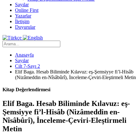
Sayılar
Online First
Yazarlar
İletişim
Duyurular
Anasayfa
Sayılar
Cilt 7-Sayı 2
Elif Baga. Hesab Biliminde Kılavuz: eş-Şemsiyye fi’l-Hisâb
(Nizâmeddin en-Nîsâbûrî), İnceleme-Çeviri-Eleştirmeli Metin
Kitap Değerlendirmesi
Elif Baga. Hesab Biliminde Kılavuz: eş-
Şemsiyye fi’l-Hisâb (Nizâmeddin en-
Nîsâbûrî), İnceleme-Çeviri-Eleştirmeli
Metin