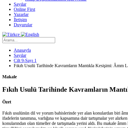
Sayılar
Online First
Yazarlar
İletişim
Duyurular
Anasayfa
Sayılar
Cilt 9-Sayı 1
Fıkıh Usulü Tarihinde Kavramların Mantıkla Kesişimi: Âmm La
Makale
Fıkıh Usulü Tarihinde Kavramların Mantı
Özet
Fıkıh usulünün dil ve yorum bahislerinde yer alan konulardan biri âm
ifadelerin tanımına, varlığına ve kapsamına dair tartışmalar yer alırke
konularından olan tümeller de tartışmada yerini aldı. Bu makale âmm