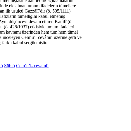
mel ilişkisine dair teorik açıklamalarını
rinde ele alınan umum ifadelerin tümellere
an ilk usulcü Gazzâlî’dir (ö. 505/1111).
afızların tümelliğini kabul etmemiş
Aynı düşünceyi devam ettiren Karâfî (ö.
n (ö. 428/1037) etkisiyle umum ifadeleri
psam kavramı üzerinden hem tüm hem tümel
ırla inceleyen Cem‘u’l-cevâmi‘ üzerine şerh ve
arklı kabul sergilemiştir.
fî
Sübkî
Cem‘u’l- cevâmi‘