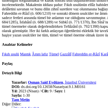
tümelliğini sorgulamakta ve klasik sonrası usul düşünürlerinin umum-tü
incelemektedir. Makalenin iddiası şudur: Fıkıh usulünün elfâz bahisle
delâletini savunan ve bunu dilin zihnî suretlere vaz olunmasına bağlay
Fahreddin er-Râzî (ö. 606/1210) ve sonraki dönem usulcüler ise âmm l
sadece fertleri arasında tümel bir anlamın var olduğunu savunmuştur. 
684/1285), İsfahânî (ö. 688/1289) ve Sübkî (ö. 771/1370), İbn Sînâ’nı
tümel önermeler olarak değerlendirirken Teftâzânî (ö. 792/1390) ka
olarak görmüştür. Her iki farklı anlayışın öğretilerini eklektik bir tav
haşiye yazan usulcüler ise tüm, tümel ve tümel önerme olmak üzere üç f
Anahtar Kelimeler
Fıkıh usulü
Mantık
Âmm lafız
Tümel
Gazzâlî
Fahreddin er-Râzî
Karâ
Paylaş
Detaylı Bilgi
Yazarlar:
Osman Said Evdüzen
, İstanbul Üniversitesi
DOI:
dx.doi.org/10.12658/Nazariyat.9.1.M0161
Yıl:
2023 (Nisan) /
Cilt:
9 /
Sayı:
1
Sayfa:
1-30
Tam Metin
Diğer Diller: