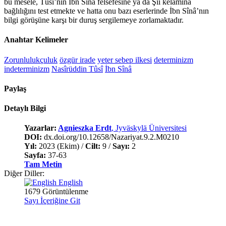
bu mesele, Tûsî’nin İbn Sînâ felsefesine ya da Şiî kelâmına
bağlılığını test etmekte ve hatta onu bazı eserlerinde İbn Sînâ’nın
bilgi görüşüne karşı bir duruş sergilemeye zorlamaktadır.
Anahtar Kelimeler
Zorunlulukçuluk
özgür irade
yeter sebep ilkesi
determinizm
indeterminizm
Nasîrüddin Tûsî
İbn Sînâ
Paylaş
Detaylı Bilgi
Yazarlar:
Agnieszka Erdt
, Jyväskylä Üniversitesi
DOI:
dx.doi.org/10.12658/Nazariyat.9.2.M0210
Yıl:
2023 (Ekim) /
Cilt:
9 /
Sayı:
2
Sayfa:
37-63
Tam Metin
Diğer Diller:
English
1679 Görüntülenme
Sayı İçeriğine Git