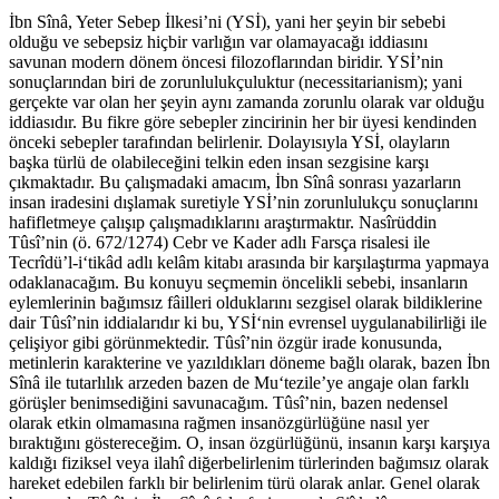
İbn Sînâ, Yeter Sebep İlkesi’ni (YSİ), yani her şeyin bir sebebi
olduğu ve sebepsiz hiçbir varlığın var olamayacağı iddiasını
savunan modern dönem öncesi filozoflarından biridir. YSİ’nin
sonuçlarından biri de zorunlulukçuluktur (necessitarianism); yani
gerçekte var olan her şeyin aynı zamanda zorunlu olarak var olduğu
iddiasıdır. Bu fikre göre sebepler zincirinin her bir üyesi kendinden
önceki sebepler tarafından belirlenir. Dolayısıyla YSİ, olayların
başka türlü de olabileceğini telkin eden insan sezgisine karşı
çıkmaktadır. Bu çalışmadaki amacım, İbn Sînâ sonrası yazarların
insan iradesini dışlamak suretiyle YSİ’nin zorunlulukçu sonuçlarını
hafifletmeye çalışıp çalışmadıklarını araştırmaktır. Nasîrüddin
Tûsî’nin (ö. 672/1274) Cebr ve Kader adlı Farsça risalesi ile
Tecrîdü’l-i‘tikâd adlı kelâm kitabı arasında bir karşılaştırma yapmaya
odaklanacağım. Bu konuyu seçmemin öncelikli sebebi, insanların
eylemlerinin bağımsız fâilleri olduklarını sezgisel olarak bildiklerine
dair Tûsî’nin iddialarıdır ki bu, YSİ‘nin evrensel uygulanabilirliği ile
çelişiyor gibi görünmektedir. Tûsî’nin özgür irade konusunda,
metinlerin karakterine ve yazıldıkları döneme bağlı olarak, bazen İbn
Sînâ ile tutarlılık arzeden bazen de Mu‘tezile’ye angaje olan farklı
görüşler benimsediğini savunacağım. Tûsî’nin, bazen nedensel
olarak etkin olmamasına rağmen insanözgürlüğüne nasıl yer
bıraktığını göstereceğim. O, insan özgürlüğünü, insanın karşı karşıya
kaldığı fiziksel veya ilahî diğerbelirlenim türlerinden bağımsız olarak
hareket edebilen farklı bir belirlenim türü olarak anlar. Genel olarak