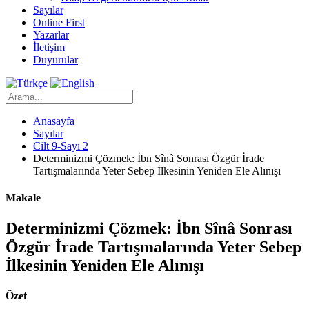
Sayılar
Online First
Yazarlar
İletişim
Duyurular
Anasayfa
Sayılar
Cilt 9-Sayı 2
Determinizmi Çözmek: İbn Sînâ Sonrası Özgür İrade
Tartışmalarında Yeter Sebep İlkesinin Yeniden Ele Alınışı
Makale
Determinizmi Çözmek: İbn Sînâ Sonrası
Özgür İrade Tartışmalarında Yeter Sebep
İlkesinin Yeniden Ele Alınışı
Özet