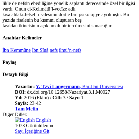
likle de nefsin ebediliğine yönelik saplantı derecesinde özel bir ilgisi
vardı. Onun el-Kelimâtü’l-vecîze adlı
kısa ahlaki-felsefi risalesinin dörtte biri psikolojiye ayrılmıştır. Bu
yazıda risalenin bu kısmını oluşturan beş
fasıldan ikincisinin açıklamalı bir tercümesini sunacağım.
Anahtar Kelimeler
İbn Kemmûne
İbn Sînâ
nefs
ilmü’n-nefs
Paylaş
Detaylı Bilgi
Yazarlar:
Y. Tzvi Langermann
, Bar-Ilan Üniversitesi
DOI:
dx.doi.org/10.12658/Nazariyat.3.1.M0027
Yıl:
2016 (Ekim) /
Cilt:
3 /
Sayı:
1
Sayfa:
23-42
Tam Metin
Diğer Diller:
English
1073 Görüntülenme
Sayı İçeriğine Git