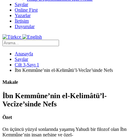
Sayılar
Online First
Yazarlar
İletişim
Duyurular
Anasayfa
Sayılar
Cilt 3-Sayı 1
İbn Kemmûne’nin el-Kelimâtü’l-Vecîze’sinde Nefs
Makale
İbn Kemmûne’nin el-Kelimâtü’l-
Vecîze’sinde Nefs
Özet
On üçüncü yüzyıl sonlarında yaşamış Yahudi bir filozof olan İbn
Kemmûne’nin insan nefsine ve özel-