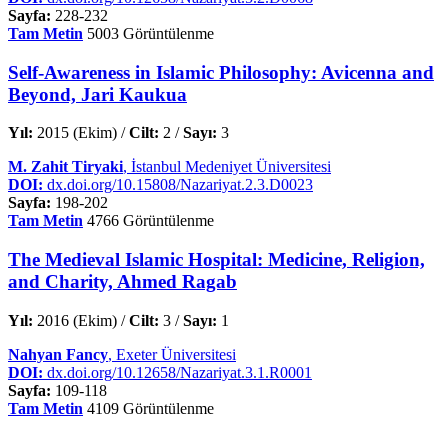
Sayfa:
228-232
Tam Metin
5003 Görüntülenme
Self-Awareness in Islamic Philosophy: Avicenna and
Beyond, Jari Kaukua
Yıl:
2015 (Ekim) /
Cilt:
2 /
Sayı:
3
M. Zahit Tiryaki
, İstanbul Medeniyet Üniversitesi
DOI:
dx.doi.org/10.15808/Nazariyat.2.3.D0023
Sayfa:
198-202
Tam Metin
4766 Görüntülenme
The Medieval Islamic Hospital: Medicine, Religion,
and Charity, Ahmed Ragab
Yıl:
2016 (Ekim) /
Cilt:
3 /
Sayı:
1
Nahyan Fancy
, Exeter Üniversitesi
DOI:
dx.doi.org/10.12658/Nazariyat.3.1.R0001
Sayfa:
109-118
Tam Metin
4109 Görüntülenme