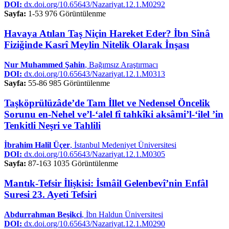
DOI:
dx.doi.org/10.65643/Nazariyat.12.1.M0292
Sayfa:
1-53
976 Görüntülenme
Havaya Atılan Taş Niçin Hareket Eder? İbn Sînâ
Fiziğinde Kasrî Meylin Nitelik Olarak İnşası
Nur Muhammed Şahin
, Bağımsız Araştırmacı
DOI:
dx.doi.org/10.65643/Nazariyat.12.1.M0313
Sayfa:
55-86
985 Görüntülenme
Taşköprülüzâde’de Tam İllet ve Nedensel Öncelik
Sorunu en-Nehel ve’l-‘alel fî tahkîki aksâmi’l-‘ilel ’in
Tenkitli Neşri ve Tahlili
İbrahim Halil Üçer
, İstanbul Medeniyet Üniversitesi
DOI:
dx.doi.org/10.65643/Nazariyat.12.1.M0305
Sayfa:
87-163
1035 Görüntülenme
Mantık-Tefsir İlişkisi: İsmâil Gelenbevî’nin Enfâl
Suresi 23. Ayeti Tefsiri
Abdurrahman Beşikci
, İbn Haldun Üniversitesi
DOI:
dx.doi.org/10.65643/Nazariyat.12.1.M0290