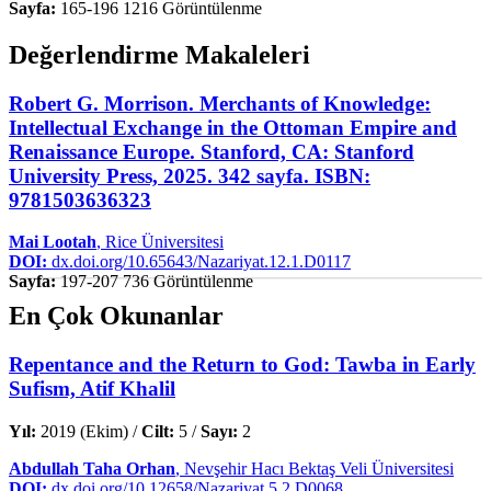
Sayfa:
165-196
1216 Görüntülenme
Değerlendirme Makaleleri
Robert G. Morrison. Merchants of Knowledge:
Intellectual Exchange in the Ottoman Empire and
Renaissance Europe. Stanford, CA: Stanford
University Press, 2025. 342 sayfa. ISBN:
9781503636323
Mai Lootah
, Rice Üniversitesi
DOI:
dx.doi.org/10.65643/Nazariyat.12.1.D0117
Sayfa:
197-207
736 Görüntülenme
En Çok Okunanlar
Repentance and the Return to God: Tawba in Early
Sufism, Atif Khalil
Yıl:
2019 (Ekim) /
Cilt:
5 /
Sayı:
2
Abdullah Taha Orhan
, Nevşehir Hacı Bektaş Veli Üniversitesi
DOI:
dx.doi.org/10.12658/Nazariyat.5.2.D0068