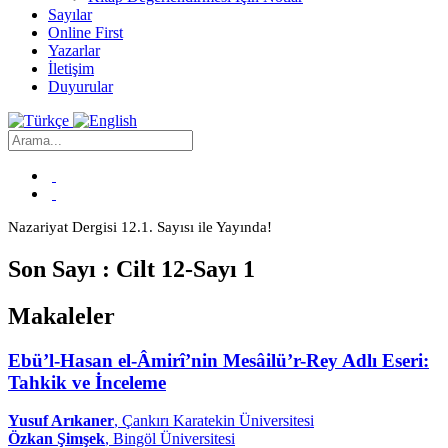
Sayılar
Online First
Yazarlar
İletişim
Duyurular
Nazariyat Dergisi 12.1. Sayısı ile Yayında!
Son Sayı : Cilt 12-Sayı 1
Makaleler
Ebü’l-Hasan el-Âmirî’nin Mesâilü’r-Rey Adlı Eseri:
Tahkik ve İnceleme
Yusuf Arıkaner
, Çankırı Karatekin Üniversitesi
Özkan Şimşek
, Bingöl Üniversitesi