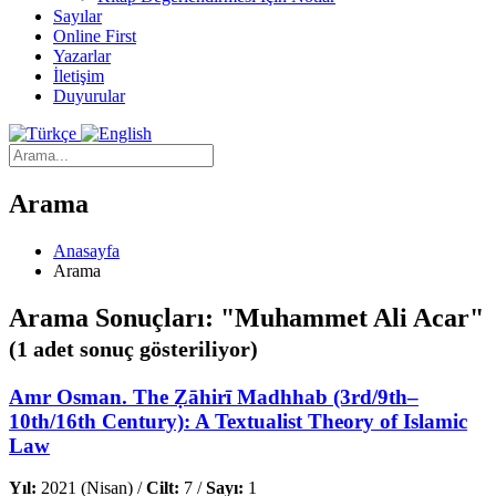
Sayılar
Online First
Yazarlar
İletişim
Duyurular
Arama
Anasayfa
Arama
Arama Sonuçları: "Muhammet Ali Acar"
(1 adet sonuç gösteriliyor)
Amr Osman. The Ẓāhirī Madhhab (3rd/9th–
10th/16th Century): A Textualist Theory of Islamic
Law
Yıl:
2021 (Nisan) /
Cilt:
7 /
Sayı:
1