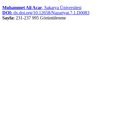
Muhammet Ali Acar
, Sakarya Üniversitesi
DOI:
dx.doi.org/10.12658/Nazariyat.7.1.D0083
Sayfa:
231-237
995 Görüntülenme