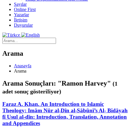
Sayılar
Online First
Yazarlar
İletişim
Duyurular
Arama
Anasayfa
Arama
Arama Sonuçları: "Ramon Harvey"
(1
adet sonuç gösteriliyor)
Faraz A. Khan. An Introduction to Islamic
Theology: Imām Nūr al-Dīn al-Sābūnī’s Al- Bidāyah
fī Usul al-dīn: Introduction, Translation, Annotation
and Appendices