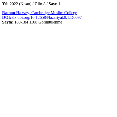
Yıl:
2022 (Nisan) /
Cilt:
8 /
Sayı:
1
Ramon Harvey
, Cambridge Muslim College
DOI:
dx.doi.org/10.12658/Nazariyat.8.1.D0097
Sayfa:
180-184
1108 Görüntülenme