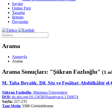
Sayılar
Online First
Yazarlar
İletişim
Duyurular
Arama
Anasayfa
Arama
Arama Sonuçları: "Şükran Fazlıoğlu"
(1 a
M. Taha Boyalık. Dil, Söz ve Fesâhat: Abdülkâhir el-
Şükran Fazlıoğlu
, Marmara Üniversitesi
DOI:
dx.doi.org/10.12658/Nazariyat.6.1.D0074
Sayfa:
227-235
Tam Metin
3388 Görüntülenme