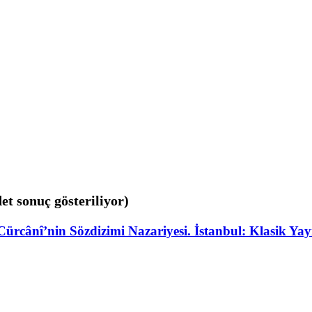
det sonuç gösteriliyor)
Cürcânî’nin Sözdizimi Nazariyesi. İstanbul: Klasik Ya