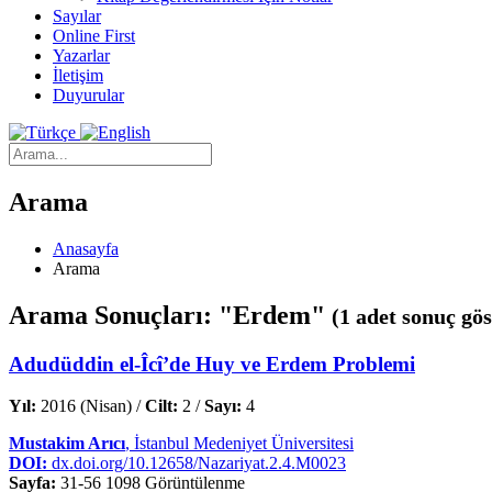
Sayılar
Online First
Yazarlar
İletişim
Duyurular
Arama
Anasayfa
Arama
Arama Sonuçları: "Erdem"
(1 adet sonuç gös
Adudüddin el-Îcî’de Huy ve Erdem Problemi
Yıl:
2016 (Nisan) /
Cilt:
2 /
Sayı:
4
Mustakim Arıcı
, İstanbul Medeniyet Üniversitesi
DOI:
dx.doi.org/10.12658/Nazariyat.2.4.M0023
Sayfa:
31-56
1098 Görüntülenme